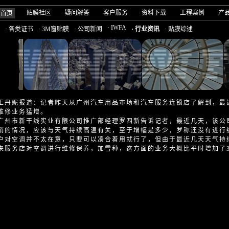
贴膜社区
疑问解答
客户服务
资料下载
工程案例
产
司首页
· IWFA
· 各类证书
· 3M窗贴膜
· 公司新闻
· 行业资讯
· 贴膜综述
王丹妮报道：记者昨天从广州汽车用品市场和汽车服务连锁店了解到，最
维修业务猛增。
市新干线实业有限公司推广部经理罗四新告诉记者，最近几天，该公司
销的情况，应该与天气持续高温有关，至于增幅是多少，罗称还没有进行
户对空调并不太在意，只要可以凑合着用就行了，但由于最近几天天气持
来服务店对空调进行维修保养，加雪种，这方面的业务大概比平时增加了3