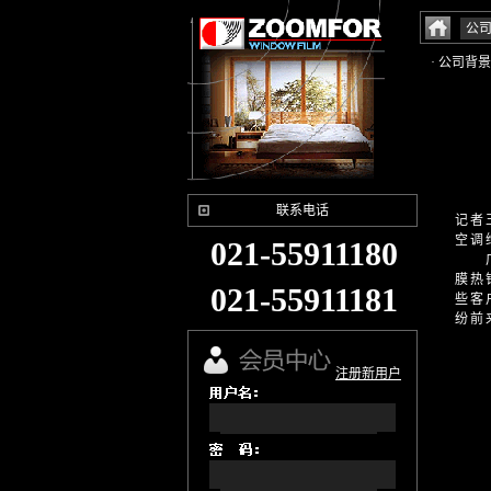
公
· 公司背景
联系电话
记者
空调
021-55911180
广州
膜热
021-55911181
些客
纷前
注册新用户