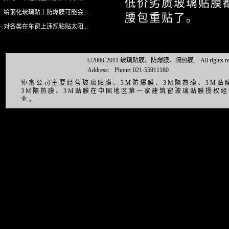
低价劣质玻璃贴膜
· 给钢化玻璃贴上防爆膜可能会...
腰包重贴了。
· 对各类在车窗上违规粘贴太阳...
©2000-2011 玻璃贴膜、防爆膜、隔热膜.
All right
Address:
Phone: 021-55911180
仲富公司主要经营玻璃贴膜、3M防爆膜、3M隔热膜、3M
3M隔热膜、3M贴膜在中国地区第一家建筑窗玻璃贴膜授权
业。