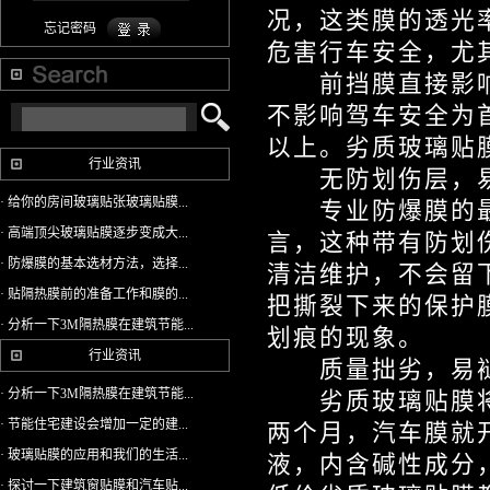
况，这类膜的透光
忘记密码
危害行车安全，尤
前挡膜直接影响
不影响驾车安全为
以上。劣质玻璃贴
行业资讯
无防划伤层，
· 给你的房间玻璃贴张玻璃贴膜...
专业防爆膜的最
· 高端顶尖玻璃贴膜逐步变成大...
言，这种带有防划
· 防爆膜的基本选材方法，选择...
清洁维护，不会留
· 贴隔热膜前的准备工作和膜的...
把撕裂下来的保护
· 分析一下3M隔热膜在建筑节能...
划痕的现象。
行业资讯
质量拙劣，易褪
· 分析一下3M隔热膜在建筑节能...
劣质玻璃贴膜将
· 节能住宅建设会增加一定的建...
两个月，汽车膜就
· 玻璃贴膜的应用和我们的生活...
液，内含碱性成分
· 探讨一下建筑窗贴膜和汽车贴...