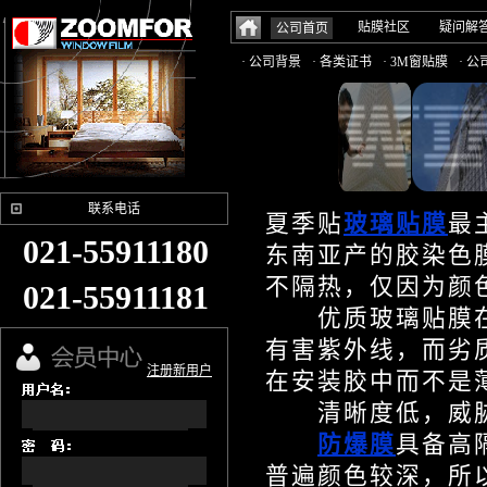
贴膜社区
疑问解
公司首页
· 公司背景
· 各类证书
· 3M窗贴膜
· 
联系电话
夏季贴
玻璃贴膜
最
021-55911180
东南亚产的胶染色
不隔热，仅因为颜
021-55911181
优质玻璃贴膜在膜
有害紫外线，而劣
注册新用户
在安装胶中而不是
清晰度低，威胁
防爆膜
具备高
普遍颜色较深，所