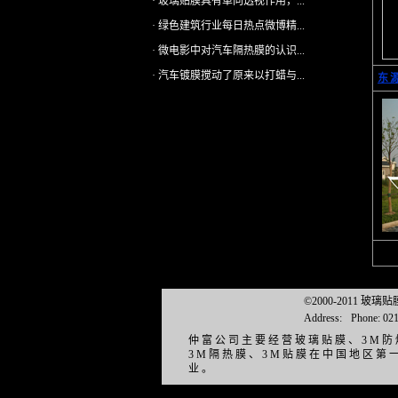
· 玻璃贴膜具有单向透视作用，...
· 绿色建筑行业每日热点微博精...
· 微电影中对汽车隔热膜的认识...
· 汽车镀膜搅动了原来以打蜡与...
东
©2000-2011 玻
Address:
Phone: 02
仲富公司主要经营玻璃贴膜、3M防
3M隔热膜、3M贴膜在中国地区
业。