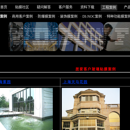
司首页
贴膜社区
疑问解答
客户服务
资料下载
产
工程案例
户案例
· 商用客户案例
· 防爆膜案例
· 装饰膜案例
· DI-NOC案例
· 特种功能膜案
居家客户玻璃贴膜案例
海紫园
上海天马花园