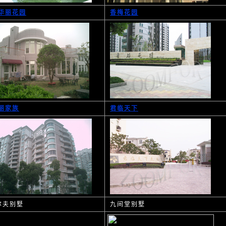
华丽花园
香梅花园
丽家族
君临天下
尔夫别墅
九间堂别墅