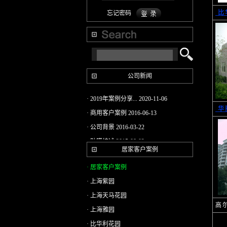
比
忘记密码
公司新闻
· 2019年案例分享...
2020-11-06
华
· 商用客户案例
2016-06-13
· 公司背景
2016-03-22
· 贴膜综述
2015-08-02
居家客户案例
· 2014新年寄语-仲...
2015-03-20
· 居家客户案例
· 3M防爆膜3M隔热...
2015-03-20
· 上海紫园
· DI-NOC 特耐 柔...
2015-03-20
· 上海天马花园
· 木纹贴的装饰表...
2015-03-20
高
· 上海雅园
· 3M柔饰贴（特耐...
2015-03-20
· 比华利花园
· 3M太阳隔热膜极...
2015-03-20