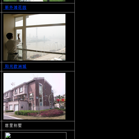
新外滩花园
阳光欧洲城
居里别墅