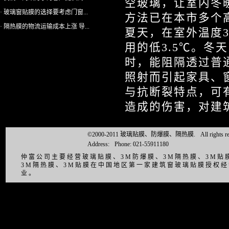
空玻璃，让室内冬
· 玻璃窗贴膜的选择要考虑门窗...
方法已在本市多个
· 隔热膜的物流运输成本上涨 导...
夏天，在室外温度3
用的低3.5℃。
时，能阻隔透过普
照射而引起家具、
与抗断裂特点，可
造成的伤害，对建
©2000-2011 玻璃贴膜、防爆膜、隔热膜.
All right
Address:
Phone: 021-55911180
仲富公司主要经营玻璃贴膜、3M防爆膜、3M隔热膜、3M
3M隔热膜、3M贴膜在中国地区第一家建筑窗玻璃贴膜授权
业。