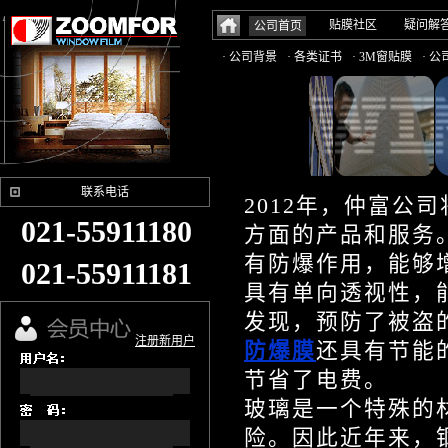
贴膜社区
疑问解
公司首页
· 公司背景
· 各类证书
· 3M窗贴膜
· 
联系电话
2012年，仲富公
021-55911180
方面的产品和服务
有防爆作用，能够
021-55911181
具有单向透视性，
发现，预防了被盗
注册新用户
防爆膜
还具有节能
节省了电费。
玻璃是一个特殊的
险。因此近年来，