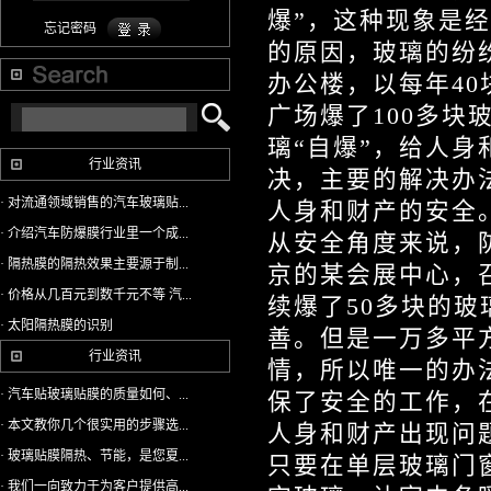
爆”，这种现象是
忘记密码
的原因，玻璃的纷
办公楼，以每年40
广场爆了100多块
璃“自爆”，给人
行业资讯
决，主要的解决办
· 对流通领域销售的汽车玻璃贴...
人身和财产的安
· 介绍汽车防爆膜行业里一个成...
从安全角度来说，防
· 隔热膜的隔热效果主要源于制...
京的某会展中心，
· 价格从几百元到数千元不等 汽...
续爆了50多块的
· 太阳隔热膜的识别
善。但是一万多平
行业资讯
情，所以唯一的办
· 汽车贴玻璃贴膜的质量如何、...
保了安全的工作，
· 本文教你几个很实用的步骤选...
人身和财产出现问
· 玻璃贴膜隔热、节能，是您夏...
只要在单层玻璃门
· 我们一向致力于为客户提供高...