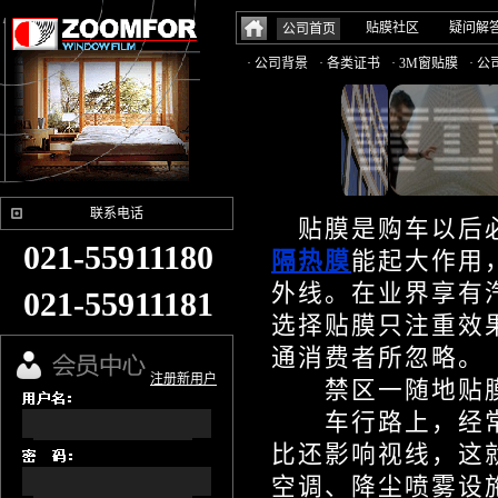
贴膜社区
疑问解
公司首页
· 公司背景
· 各类证书
· 3M窗贴膜
· 
联系电话
贴膜是购车以后必
021-55911180
隔热膜
能起大作用
外线。在业界享有
021-55911181
选择贴膜只注重效
通消费者所忽略
注册新用户
禁区一随地贴
车行路上，经常
比还影响视线，这
空调、降尘喷雾设