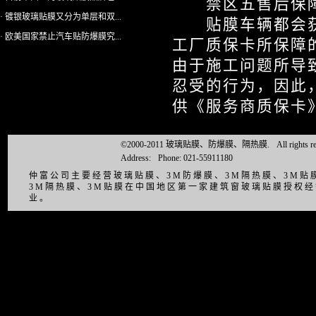
禁区五售后保障
· 镀银玻璃贴膜又分为单层和双...
贴膜车辆都会获
· 欧美国家禁止汽车贴防爆膜究...
工厂质保卡所保障的
由于施工问题所导
忍受的行为，因此，
供《服务商质保卡
©2000-2011 玻璃贴膜、防爆膜、隔热膜.
All right
Address:
Phone: 021-55911180
仲富公司主要经营玻璃贴膜、3M防爆膜、3M隔热膜、3M
3M隔热膜、3M贴膜在中国地区第一家建筑窗玻璃贴膜授权
业。