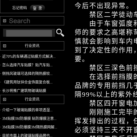
今后不出现异常。
忘记密码
禁区二学徒动
由于车窗弧度和
师的要求之高堪称
慎就会影响到车内
行业资讯
到了决定性的作用
· 近70%的车辆通过贴膜方式解决...
要。
· 怎么选择汽车贴膜？贴汽车贴...
禁区三深色前
· 侧挡风玻璃可选择的隔热膜较...
在选择前挡膜的
· 《建筑用钛锌合金饰面复合板...
品牌的专用前挡几
· 长沙将推广建筑物玻璃贴膜
隔99%以上的紫外
行业资讯
禁区四开窗电
· 介绍一下玻璃贴膜的单项透湿...
刚刚施工完毕的
· 3M贴膜3M防爆膜 贴防爆膜注意...
挥发排出的过程，
· 3M贴膜3M防爆膜3M隔热膜网解...
必须坚持三天不开
· 目前市面上的玻璃贴膜品牌也...