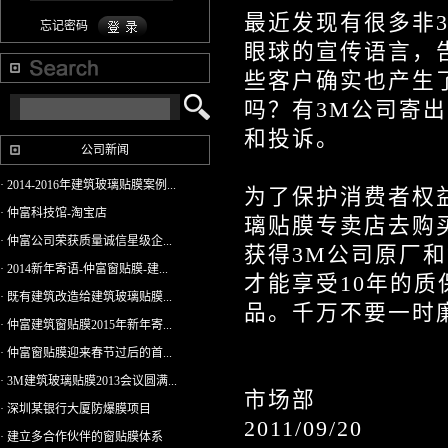
最近发现有很多非
忘记密码
眼球的宣传语言，
些客户确实也产生
吗？有3M公司寄
和投诉。
公司新闻
· 2014-2016年建筑玻璃贴膜案例...
为了保护消费者权
· 仲富科技馆-淘宝店
璃贴膜专卖店去购
· 仲富公司荣获质量诚信星级企...
获得3M公司原厂
· 2014新年寄语-仲富窗贴膜-建...
才能享受10年的
· 既有建筑改造给建筑玻璃贴膜...
品。千万不要一时
· 仲富建筑窗贴膜2015年新年寄...
· 仲富窗贴膜迎来春节过后的首...
· 3M建筑玻璃贴膜2013会议圆满...
市场部
· 深圳某银行大厦防爆膜项目
2011/09/20
· 建立多合作伙伴的窗贴膜体系