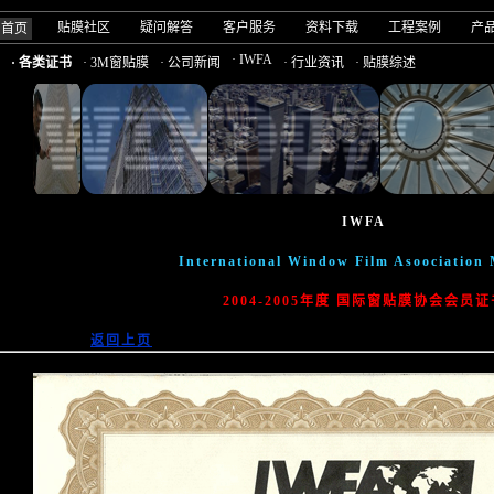
贴膜社区
疑问解答
客户服务
资料下载
工程案例
产
司首页
· IWFA
· 各类证书
· 3M窗贴膜
· 公司新闻
· 行业资讯
· 贴膜综述
IWFA
International Window Film Asoociation
2004-2005年度 国际窗贴膜协会会员证
返回上页