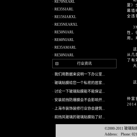
· RE70NEARL
厦）
· RE35SIARL
幕墙
全违
· RE15SIARXL
· RE35NEARXL
3M
· RE50NIARL
性，
用。
· RE60NIARL
· RE35AMARL
这一
从几
· RE50NIARL
了有
行业资讯
大楼
· 我们用数据来说明一下办公室...
这个
· 玻璃贴膜给您一个私密的居家...
· 讨论一下玻璃贴膜能不能保证...
仲富
· 安装前挡防爆膜会不会影响开...
2014
· 上海市装饰装修行业协会建筑...
· 前挡风玻璃的玻璃贴膜贴了好...
©2000-2011 玻
Address:
Phone: 02