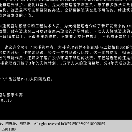
全幕墙外维护，能耗非常大，是大楼管理者不堪重负，想了很多办法来改
结构，这是最不可选和经济的办法。全部更换玻璃也是不可能的。给建筑
背建筑本身的价值。
建筑窗贴膜销售和工程技术人员，为大楼管理者介绍了新开发出来的3M
很薄，贴在玻璃窗上可以改变原来玻璃的光学性能，可以大大降低玻璃的
寿命10年以上，不改变建筑结构，不需要大楼住户搬走，不影响正常的
建议完全吸引了大楼管理者，大楼管理者并不能能够马上就相信3M的
层楼面开始，作效果测试。经过一年的测试和比较，这一比较结果，彻底
效的节能作用，还解决了客户投诉环境不舒适的状况。不管是近窗的还是
管理者开始了3年的实施计划，5万平方米的玻璃幕墙，分4年完成改造
产品就是P-18太阳隔热膜。
窗贴膜事业部
.05.10
璃贴膜、防爆膜、隔热膜.
All rights reserved.备案号沪ICP备2021000996号
1-55911180