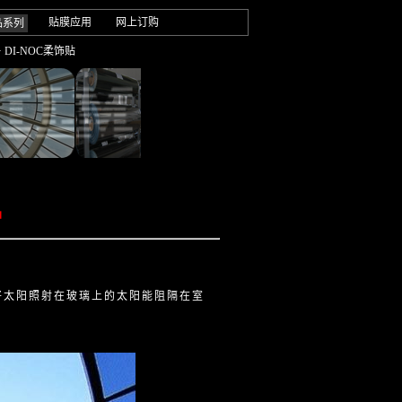
贴膜应用
网上订购
品系列
· DI-NOC柔饰贴
品
将太阳照射在玻璃上的太阳能阻隔在室