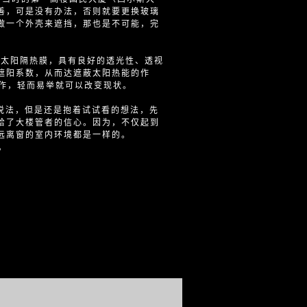
善，可是没有办法，否则就要更换玻璃
做一个外壳来遮挡，那也是不可能，完
太阳隔热膜，具有良好的透光性、透视
遮阳系数，从而达遮蔽太阳热能的作
工作，轻而易举就可以改变现状。
说法，但是还是抱着试试看的想法，先
给了大楼管者的信心。因为，不仅起到
远离窗的室内环境都是一样的。
。