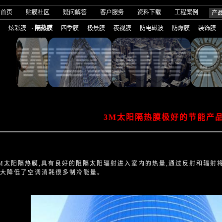
司首页
贴膜社区
疑问解答
客户服务
资料下载
工程案例
产
· 炫彩膜
· 隔热膜
· 四季膜
· 极景膜
· 夜视膜
· 防电磁波
· 防爆膜
· 装饰膜
3M太阳隔热膜极好的节能产
太阳隔热膜,具有良好的阻隔太阳辐射进入室内的热量,通过反射和辐射
大大降低了空调消耗很多制冷能量。