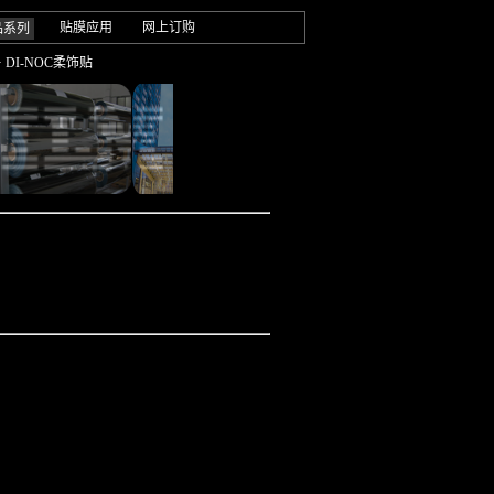
贴膜应用
网上订购
品系列
· DI-NOC柔饰贴