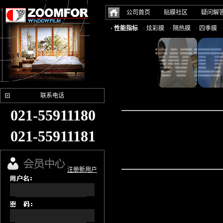
公司首页
贴膜社区
疑问解
· 性能指标
· 炫彩膜
· 隔热膜
· 四季膜
联系电话
021-55911180
021-55911181
注册新用户