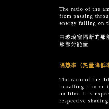
The ratio of the am
from passing throu
energy falling on 
由玻璃窗隔断的那
那部分能量
隔热率（热量降低
The ratio of the di
installing film on 
on film. It is exp
respective shading