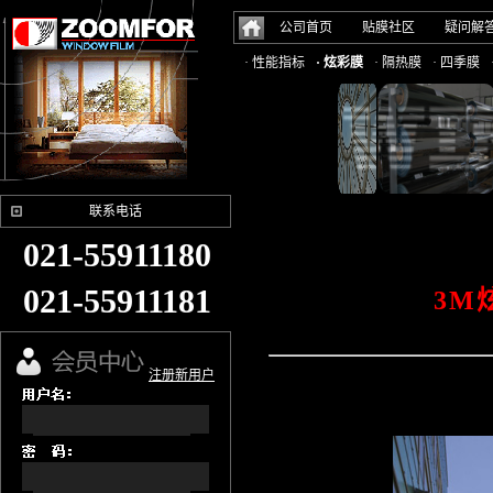
公司首页
贴膜社区
疑问解
· 性能指标
· 炫彩膜
· 隔热膜
· 四季膜
联系电话
021-55911180
021-55911181
3M
注册新用户