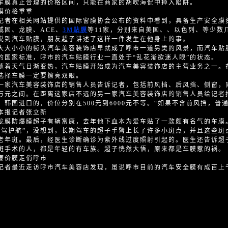
车膜真正合理的价格区间，只能在商家的胡吹海侃中掉入陷阱。
价格重重
在相关网站提供的国际窗膜协会公布的资料中看到，具备生产安全膜
威固、龙膜、ACE、
3M贴膜
等11家，分别来自美国、、以色列、等少数
汽车贴膜，朋友超子讲述了这样一件发生在他身上的事。
小小的街头汽车美容装饰店早就成了呼市一道另类的风景，而汽车贴膜
的国家标准，呼市的汽车贴膜行业一直处于“乱花渐欲迷人眼”的状态。
天气日渐变热，汽车贴膜开始成为汽车美容装饰店的主营业务之一。
选择车膜一定要擦亮双眼。
汽车美容装饰店的销售人员告诉记者，包括前风挡、后风挡、侧窗，同
万元之间。在距离这家店不远的另一家汽车美容装饰店的销售人员给记者
、韩国进口的，价位分别在500元到6000元不等。“如果不含前风挡，普通
报记者张立新
防爆膜超子有辆富康，去年他下血本为爱车贴了一款颇有名气的车膜。
保驾护航”，没想到，长期驾车的超子手臂上长了许多小斑点，并且这些斑
老年斑。最后，经医生诊断确诊为紫外线过度照射引起的。医生还告诉超
斑手术的人，都是年轻的有车族。超子恍然大悟，原来都是车膜惹的祸。
价膜走俏呼市
最近走访呼市汽车美容店发现，虽说呼市目前的汽车安全膜有成百上千
。