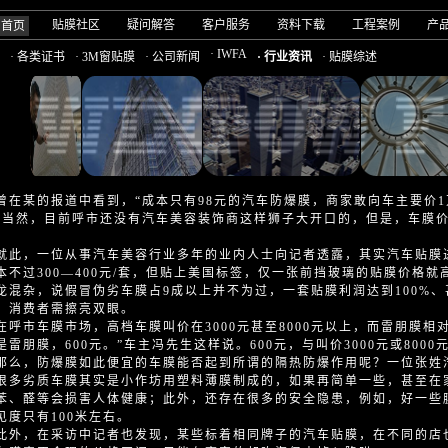
贴膜社区
疑问解答
客户服务
资料下载
工程案例
产
司首页
· IWFA
· 各类证书
· 3M窗贴膜
· 公司新闻
· 行业资讯
· 贴膜综述
曾在某的报道中看到，“成本只有98元的汽车防爆膜，商家敢向车主要价
。当然，目前呼市还没有汽车美容装饰商这样狮子大开口的，但是，车膜
，一位从事汽车美容行业多年的业内人士向记者透露，其实汽车贴膜进口的
本不过300—400元/套，但贴上美国标签，仅一张前挡玻璃的贴膜价格就
龙混杂，说假冒伪劣车膜占9成以上并不为过，一套贴膜利润达到100%、
，消费者需擦亮双眼。
市车膜市场，高档车膜叫价在3000元甚至8000元以上，而雷朋膜相
是雷朋膜，600元。”车主冯先生这样说。600元，与叫价3000元或800
那么，防爆膜如此便宜的车膜能否起到所谓的隔热防爆作用呢？一位张姓
很多劣质车膜其实是小作坊用塑料薄膜制成的，如果再简单一些，甚至在
苯、醛等会损害人体健康；此外，还存在很多的安全隐患，例如，好一些膜
见度只有100米左右。
，在采访中记者也发现，某些标着相同牌子的汽车贴膜，在不同的店也