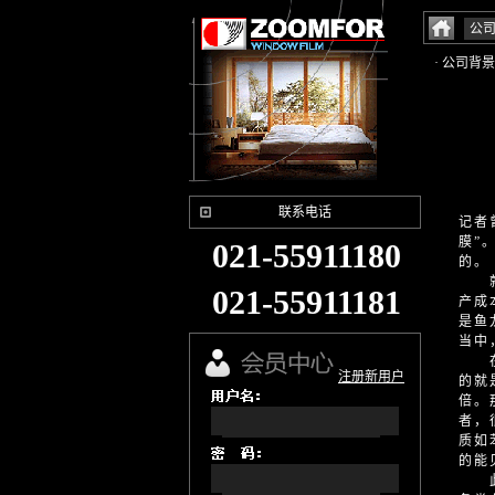
公
· 公司背景
联系电话
记者
膜”
021-55911180
的。
就此
021-55911181
产成
是鱼
当中
在呼
注册新用户
的就
倍。
者，
质如
的能
此外