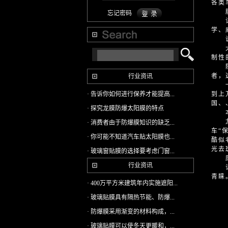
各类
膜
忘记密码
记者
学、
说到
大大
制性
随着
者，
行业资讯
一家
· 告诉你如何进行保养才能提高...
到上
国、
· 探究龙膜防爆太阳膜的特点
本
龙膜
· 消费者由于防爆膜知识的缺乏...
车“
· 你可能不知道汽车贴太阳膜也...
酷似
光去
· 玻璃窗贴膜的选择要考虑门窗...
廉
行业资讯
记者
青睐
· 400万平方米建筑年内实施遮阳...
· 玻璃贴膜具有隔热节能、防爆...
· 防爆膜采用渐变的材料构成，...
· 玻璃贴膜可以使冬天更暖和，...