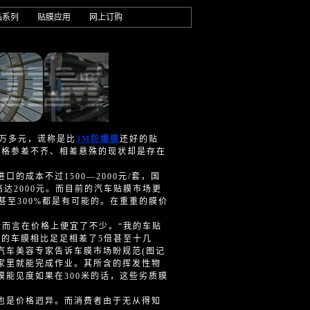
品系列
贴膜应用
网上订购
1万多元，谎称是比
3M防爆膜
还好的贴
价格参差不齐、相差悬殊的现状却是存在
成本不过1500—2000元/套，国
高达2000元。而目前的汽车贴膜市场更
甚至300%都是有可能的。在重重的膜价
对而言在价格上便宜了不少。“我的车贴
0元的车膜相比足足相差了5倍甚至十几
汽车美容专家告诉车膜市场盼规范(图记
家里就能完成作业。其所含的挥发性物
能见度如果在300米的话，这些劣质膜
是价格迥异。而消费者由于无从得知