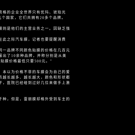
资格的企业全世界只有优玛、琥珀光
几个国家，它们共拥有20多个品牌。
则是他们的主营业务之一。因缺乏强
在此之际汽车膜，记者也要提醒消费
一品牌不同颜色贴膜的价格在几百元
报出了10余种品牌，并称分别是从美
贴膜价格最低只要500元。”
本以为价格不菲的车膜会为自己的爱
点越长越多、越长越大，颜色和形状都
子，医院已经碰到过好几位来做手上激
种，但是，雷朋膜却格外受到车主的