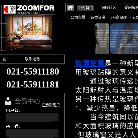
贴膜社区
疑问解
公司首页
· 公司背景
· 各类证书
· 3M窗贴膜
· 
联系电话
玻璃贴膜
是一种新
021-55911180
用玻璃贴膜的意义
通过玻璃传递的
021-55911181
太阳能射入与温度
另一种传热是玻璃
注册新用户
1、减少热量，降低
当今建筑同以前相
和大面积玻璃的应
.但玻璃窗又是人