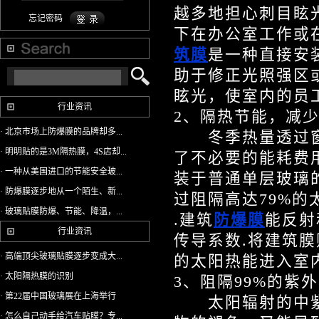
越多地担心刺目眩
忘记密码
下在办公室工作或
筑膜
是一种直接安
助于修正光照强区
眩光，使室内的员
行业资讯
2、隔热节能，减少
· 北京市场上防爆膜的品牌却多...
冬季热量透过窗
· 明明贴的是3M隔热膜，4S店却...
了不必要的能耗费
· 一种从美国进口的节能安全玻...
装于普通单层玻璃的
· 防爆膜逐步地从一个陌生、新...
过阻隔高达79%
· 玻璃贴膜防爆、节能、降温，...
.建筑
防爆膜
能反射
行业资讯
传导系数.将建筑膜
· 高端顶尖玻璃贴膜逐步变成大...
的太阳热能进入室
· 太阳隔热膜的识别
3、阻隔99%的紫
· 第22届中国玻璃展在上海举行
太阳辐射的中紫
· 怎么自己动手给汽车贴膜？专...