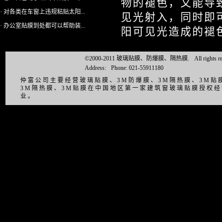
物的褪色，又能导
· 对各类在车窗上违规粘贴太阳...
见光射入，同时即
· 办公室贴膜到处都可以帮助装...
阳可见光造成的褪色
©2000-2011 玻璃贴膜、防爆膜、隔热膜.
All right
Address:
Phone: 021-55911180
仲富公司主要经营玻璃贴膜、3M防爆膜、3M隔热膜、3M
3M隔热膜、3M贴膜在中国地区第一家建筑窗玻璃贴膜授权
业。