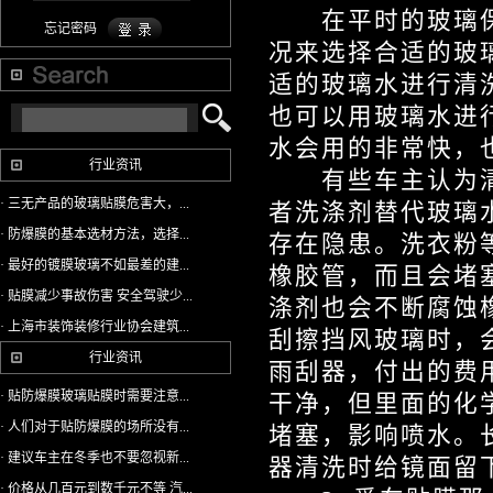
在平时的玻璃保
忘记密码
况来选择合适的玻
适的玻璃水进行清
也可以用玻璃水进
水会用的非常快，
行业资讯
有些车主认为清
· 三无产品的玻璃贴膜危害大，...
者洗涤剂替代玻璃
· 防爆膜的基本选材方法，选择...
存在隐患。洗衣粉
· 最好的镀膜玻璃不如最差的建...
橡胶管，而且会堵
· 贴膜减少事故伤害 安全驾驶少...
涤剂也会不断腐蚀
· 上海市装饰装修行业协会建筑...
刮擦挡风玻璃时，
行业资讯
雨刮器，付出的费
· 贴防爆膜玻璃贴膜时需要注意...
干净，但里面的化
· 人们对于贴防爆膜的场所没有...
堵塞，影响喷水。
· 建议车主在冬季也不要忽视新...
器清洗时给镜面留
· 价格从几百元到数千元不等 汽...