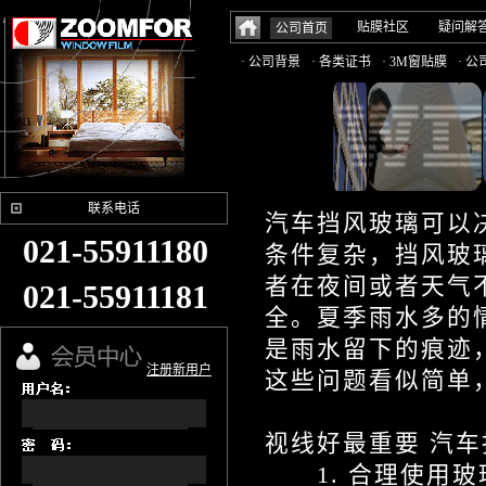
贴膜社区
疑问解
公司首页
· 公司背景
· 各类证书
· 3M窗贴膜
· 
联系电话
汽车挡风玻璃可以
021-55911180
条件复杂，挡风玻
者在夜间或者天气
021-55911181
全。夏季雨水多的
是雨水留下的痕迹
注册新用户
这些问题看似简单
视线好最重要 汽
1. 合理使用玻