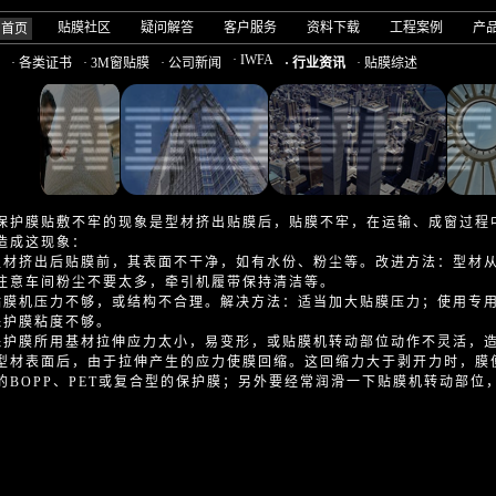
贴膜社区
疑问解答
客户服务
资料下载
工程案例
产
司首页
· IWFA
· 各类证书
· 3M窗贴膜
· 公司新闻
· 行业资讯
· 贴膜综述
保护膜贴敷不牢的现象是型材挤出贴膜后，贴膜不牢，在运输、成窗过程
造成这现象：
型材挤出后贴膜前，其表面不干净，如有水份、粉尘等。改进方法：型材
注意车间粉尘不要太多，牵引机履带保持清洁等。
贴膜机压力不够，或结构不合理。解决方法：适当加大贴膜压力；使用专
保护膜粘度不够。
保护膜所用基材拉伸应力太小，易变形，或贴膜机转动部位动作不灵活，
型材表面后，由于拉伸产生的应力使膜回缩。这回缩力大于剥开力时，膜
的BOPP、PET或复合型的保护膜；另外要经常润滑一下贴膜机转动部位