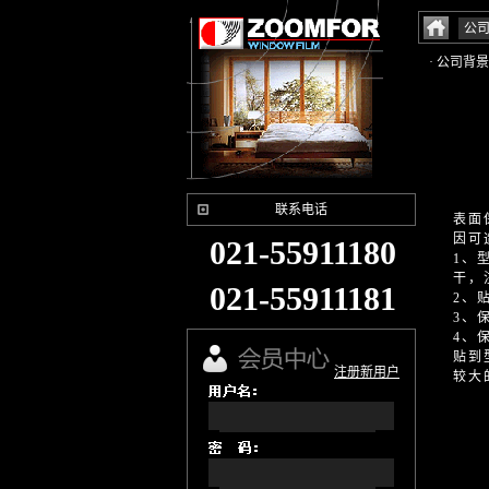
公
· 公司背景
联系电话
表面
因可
021-55911180
1、
干，
021-55911181
2、
3、
4、
贴到
注册新用户
较大