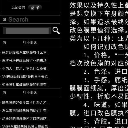
效果以及持久性上
忘记密码
是想变换下车身颜
择。如果追求最终
改色膜更值得选择
类为以下几种：亚
行业资讯
如何识别改色贴
· 建筑贴膜和汽车贴膜有什么不...
1、价格。“一分
· 再次分析玻璃贴膜行业的市场...
档次改色膜的对应
· 业内人士提示，不论什么季节...
2、色泽。进口改
· 3M玻璃贴膜网站管理员今天给...
3、手感。底纸的
· 劣质膜对车玻璃贴膜的影响有...
膜膜面细腻，厚度
行业资讯
少韧性，折痕不易
· 隔热膜的好处令车主们趋之若...
4、味道。如果凑
· 怎么来判断隔热膜的优劣？有...
膜。进口改色膜执
· 品质好的防爆膜还可以防盗防...
5、背胶。进口改
· 3M杯汽车隔热膜贴膜大赛南昌...