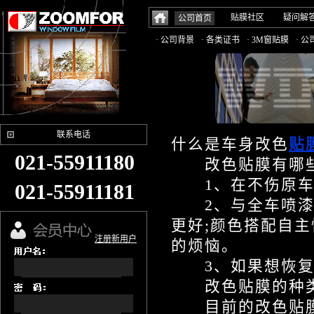
贴膜社区
疑问解
公司首页
· 公司背景
· 各类证书
· 3M窗贴膜
· 
联系电话
什么是车身改色
贴
021-55911180
改色贴膜有哪些
1、在不伤原车漆
021-55911181
2、与全车喷漆相
更好;颜色搭配自
注册新用户
的烦恼。
3、如果想恢复
改色贴膜的种
目前的改色贴膜