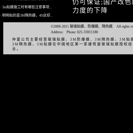
仍可保证;国产改
· 3m贴膜施工时有哪些注意事项...
力度的下降
· 明明贴的是3M隔热膜，4S店却...
©2000-2011 玻璃贴膜、防爆膜、隔热膜.
All right
Address:
Phone: 021-55911180
仲富公司主要经营玻璃贴膜、3M防爆膜、3M隔热膜、3M
3M隔热膜、3M贴膜在中国地区第一家建筑窗玻璃贴膜授权
业。