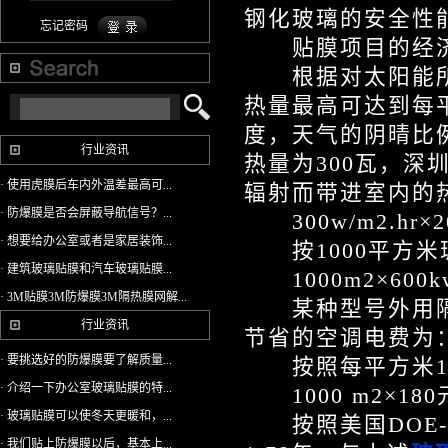
钢化玻璃的安全性
忘记密码
贴膜项目的经济
根据对太阳能所
热量最高可达到每
度，天气的阴晴比
行业资讯
热量为300瓦，深
· 使用虎膜后车内外温差最高可...
辐射而带进室内的
· 防爆膜是否会屏蔽导航信号？...
300w/m2.hr×200
· 想要给办公室或者是家居装饰...
按1000平方米
· 建筑玻璃贴膜和汽车玻璃贴膜...
1000m2×600kw
· 3M贴膜3M防爆膜3M隔热膜网解...
某种型号外用隔热
行业资讯
节省的空调电费为：150
· 要挑选好的防爆膜要了解质量...
按照每平方米18
· 介绍一下办公室玻璃贴膜的特...
1000 m2×180元/
· 玻璃贴膜可以使冬天更暖和，...
按照美国DOE-
· 我们贴上防爆膜以后，基本上...