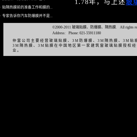
1.78年，与上述
玻
· 贴隔热膜前的准备工作和膜的...
· 专家告诉你汽车防爆膜并不是...
©2000-2011 玻璃贴膜、防爆膜、隔热膜.
All right
Address:
Phone: 021-55911180
仲富公司主要经营玻璃贴膜、3M防爆膜、3M隔热膜、3M
3M隔热膜、3M贴膜在中国地区第一家建筑窗玻璃贴膜授权
业。