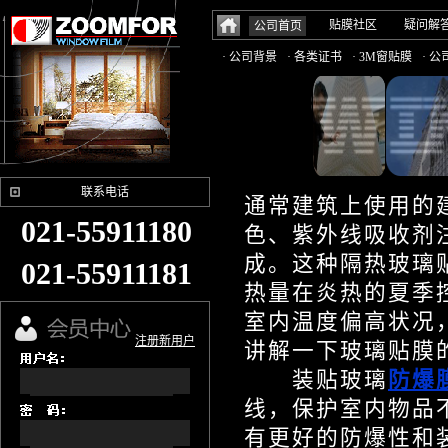
贴膜社区
疑问解
公司首页
· 公司背景
· 各类证书
· 3M窗贴膜
· 
联系电话
通常建筑上使用的
021-55911180
色、紫外线吸收剂
成。这种隔热玻璃
021-55911181
热量在炎热的夏季
室内温度偏高状况
注册新用户
讲解一下玻璃贴膜
装贴玻璃
防爆
线，保护室内物品
有更好的防爆性和