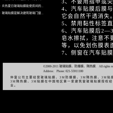
3、不要用指甲或
· 炎热夏日玻璃贴膜能使房间的...
4、汽车贴膜后膜
· 玻璃贴膜是解决建筑玻璃门窗...
它会自然干透消失
5、禁用黏性标签
6、汽车贴膜后2
皂水擦拭，注意不
等，以免划伤膜表
7、侧窗在汽车贴膜
©2000-2011 玻璃贴膜、防爆膜、隔热膜.
All right
Address:
Phone: 021-55911180
仲富公司主要经营玻璃贴膜、3M防爆膜、3M隔热膜、3M
3M隔热膜、3M贴膜在中国地区第一家建筑窗玻璃贴膜授权
业。