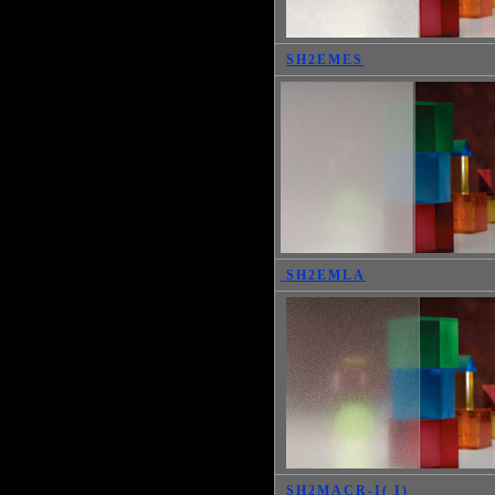
SH2EMES
SH2EMLA
SH2MACR-I( I)