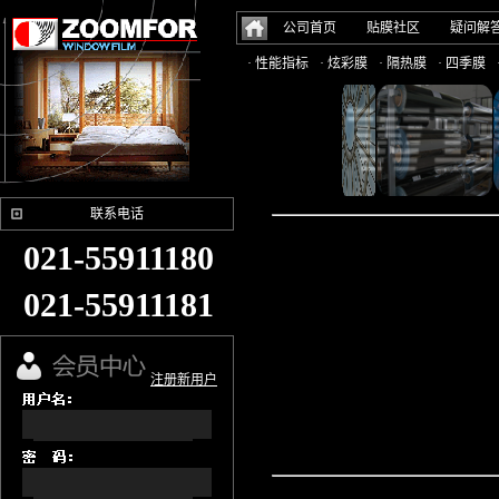
公司首页
贴膜社区
疑问解
· 性能指标
· 炫彩膜
· 隔热膜
· 四季膜
联系电话
021-55911180
021-55911181
注册新用户