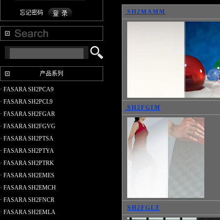
SH2MAMM
忘记密码
产品系列
· FASARA SH2PCA9
· FASARA SH2PCL9
SH2FGIM
· FASARA SH2FGAR
· FASARA SH2FGVG
· FASARA SH2PTSA
· FASARA SH2PTYA
· FASARA SH2PTRK
· FASARA SH2EMES
· FASARA SH2EMCH
· FASARA SH2FNCR
SH2FGLT
· FASARA SH2EMLA