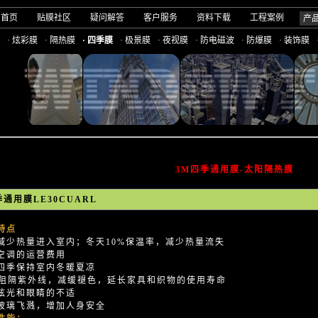
司首页
贴膜社区
疑问解答
客户服务
资料下载
工程案例
产
· 炫彩膜
· 隔热膜
· 四季膜
· 极景膜
· 夜视膜
· 防电磁波
· 防爆膜
· 装饰膜
3M四季通用膜-太阳隔热膜
通用膜LE30CUARL
特点
减少热量进入室内；冬天10%保温率，减少热量流失
空调的运营费用
四季保持室内冬暖夏凉
％阻隔紫外线，减缓褪色，延长家具和织物的使用寿命
眩光和眼睛的不适
玻璃飞溅，增加人身安全