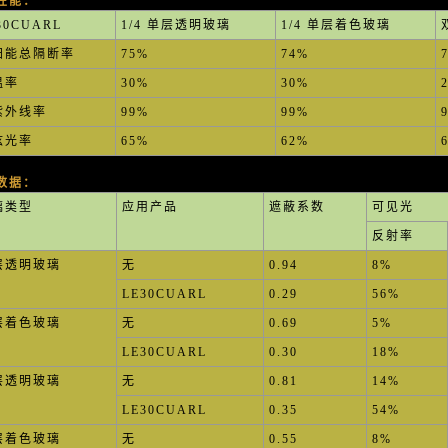
性能：
30CUARL
1/4 单层透明玻璃
1/4 单层着色玻璃
阳能总隔断率
75%
74%
温率
30%
30%
紫外线率
99%
99%
眩光率
65%
62%
数据：
璃类型
应用产品
遮蔽系数
可见光
反射率
层透明玻璃
无
0.94
8%
LE30CUARL
0.29
56%
层着色玻璃
无
0.69
5%
LE30CUARL
0.30
18%
层透明玻璃
无
0.81
14%
LE30CUARL
0.35
54%
层着色玻璃
无
0.55
8%