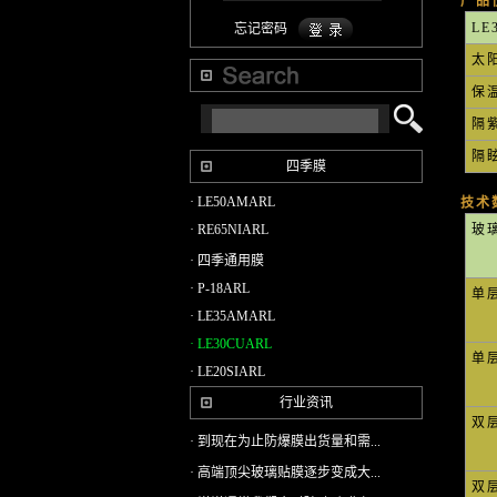
产品
LE
忘记密码
太
保
隔
隔
四季膜
· LE50AMARL
技术
· RE65NIARL
玻
· 四季通用膜
· P-18ARL
单
· LE35AMARL
· LE30CUARL
单
· LE20SIARL
行业资讯
双
· 到现在为止防爆膜出货量和需...
· 高端顶尖玻璃贴膜逐步变成大...
双