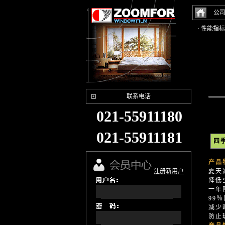
公
· 性能指标
联系电话
021-55911180
021-55911181
四季
产品
注册新用户
夏天
降低
一年
99
减少
防止