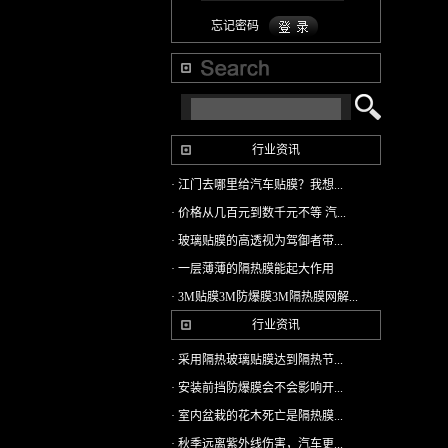
忘记密码
行业资讯
· 江门去哪里给汽车贴膜？我想...
· 价格从几百元到数千元不等 汽...
· 玻璃贴膜的高透视为驾御者带...
· 一层薄薄的隔热膜能起大作用
· 3M贴膜3M防爆膜3M隔热膜网解...
行业资讯
· 采用隔热玻璃贴膜达到隔热节...
· 安装前挡防爆膜会不会影响开...
· 室内盆栽的花木死亡是隔热膜...
· 秋季远离紫外线伤害，汽车更...