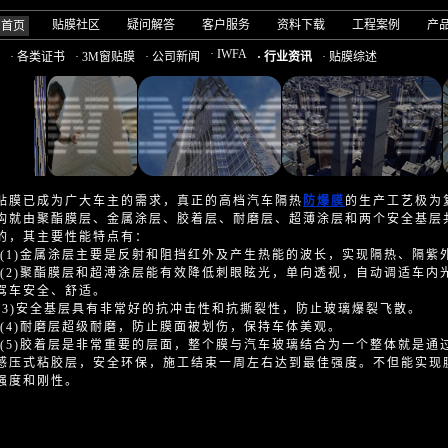
贴膜社区
疑问解答
客户服务
资料下载
工程案例
产
司首页
· IWFA
· 各类证书
· 3M窗贴膜
· 公司新闻
· 行业资讯
· 贴膜综述
贴膜已成为广大车主的需求，真正的高档汽车隔热
防爆膜
的生产工艺极为
构就由聚酯膜层、金属涂层、胶着层、耐磨层、超薄涂层和两个安全基层
的，其主要性能特点有：
)金属涂层主要是反射和阻挡红外及产生热能的波长，实现隔热、隔紫
)聚酯膜层和超溥涂层能有效降低刺眼眩光，单向透视，自动调适车内
驾车安全、舒适。
)安全基层具有非常好的抗冲击性和抗撕裂性，防止玻璃爆裂飞散。
)耐磨层超级耐磨，防止膜面被划伤，保持车体美观。
)胶着层是非常重要的层面，整个膜与汽车玻璃结合为一个整体就是通过
感压式粘胶层，安全环保，施工结束一周左右达到最佳强度。不但能实现
强度和刚性。