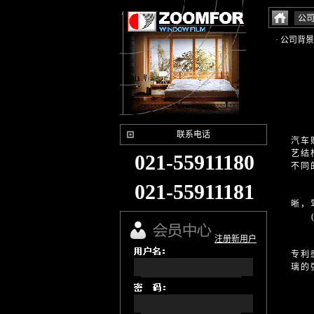
公
· 公司背景
联系电话
汽车
艺结
021-55911180
不同
(1
021-55911181
(2
晰，
(3
(4
注册新用户
(5
专利
璃的