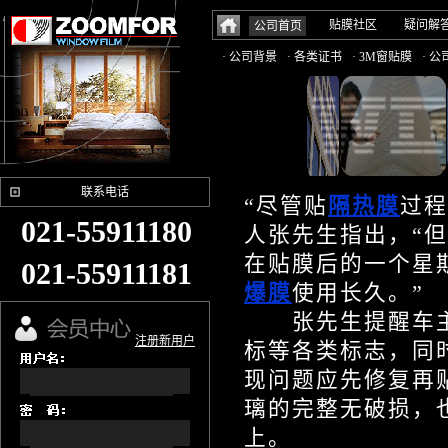
贴膜社区
疑问解
公司首页
· 公司背景
· 各类证书
· 3M窗贴膜
· 
联系电话
“尽管贴
隔热膜
过程
021-55911180
人张先生指出，“
在贴膜后的一个星
021-55911181
爆膜
使用长久。”
张先生提醒车主
注册新用户
标等各类标志，同
现问题应先修复再
璃的完整无破损，
上。