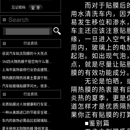
而对于贴膜后的车
忘记密码
用水清洗车内，因
易发生移位和渗水
车主还应该注意贴
缘，一旦进入空气
行业资讯
周内，玻璃上的电
· 说说汽车贴太阳膜的十大亮点
起泡。如出现气泡
· 3M四大隔热膜不管您有什么需...
点，就是尽量让贴
· 上海市装饰装修行业协会建筑...
膜的有效功能成分
· 隔热膜的隔热效果主要源于制...
无论是怕晒，或
· 汽车贴玻璃贴膜学问大，很多...
隔热膜的热衷是有
行业资讯
炎热的夏季，更是
· 劣质贴膜对人体健康和行车安...
道怎样才是优质隔
· 一种从美国进口的节能安全玻...
果你正有贴膜的打
· 车内的装饰必需品比如玻璃贴...
■鉴别篇
· 夏天使用太阳隔热膜 降低室温...