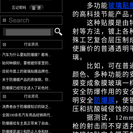
多功能
玻璃贴
忘记密码
的高科技节能产品
这种贴膜是由特
射等方法，镀上各
殊工艺复合层压制
行业资讯
使廉价的普通透明
· 汽车为什么要贴防爆膜？都有...
璃。
· 贴何种膜好，要根据你家里的...
比如，可在普通
· 目前市面上的玻璃贴膜品牌也...
颜色、多种功能的
· 关于防爆膜产品的质保期，你...
膜变成象膜玻璃一
· 防爆膜已经完全进入了彩色时...
安全防爆作用的安
行业资讯
明安全
防爆膜
，使
· 消费者由于防爆膜知识的缺乏...
压和抗酸碱侵蚀的
· 全国100余名汽车用品经销商代...
据测试，12mm
· 防爆膜给车主真正带来了自由...
枪的射击而不穿透
· 防爆膜是减少和防止人身和财...