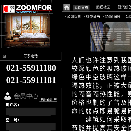
贴膜社区
疑问解
公司首页
· 公司背景
· 各类证书
· 3M窗贴膜
· 
联系电话
人们也许注意到我
021-55911180
较深颜色的吸热玻璃
绿色中空玻璃这样
021-55911181
隔热效能，正被大
的隔音隔热性能，
注册新用户
价格也制约了普及
命的弱点即易脆易
建筑如何采取有
节能并提高其安全