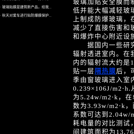
玻璃加贴安全膜而
· 玻璃贴膜是建筑新产品，给我...
低并能大幅减轻玻
· 秋天对爱车进行贴防爆膜保护...
上制成防爆玻璃，
减少了直接伤害和
和爆炸中心附近设
据国内一些研究部
辐射透进室内。在
内的辐射流大约是1.
贴一层
隔热膜
后，
季由窗玻璃进入室内的
0.239×106J
为5.24w/m2
数为3.93w/m
系数可达到2.04w
耗电量的对比测试
间建筑面积为13.76