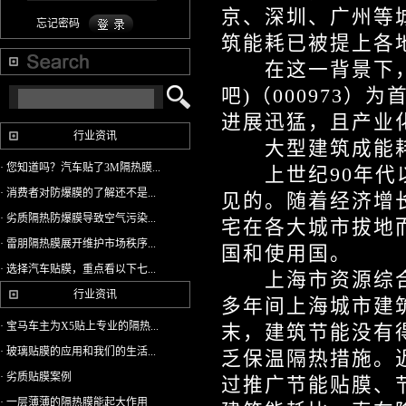
京、深圳、广州等
忘记密码
筑能耗已被提上各
在这一背景下，新的
吧)（000973
进展迅猛，且产业
行业资讯
大型建筑成能耗
· 您知道吗？汽车贴了3M隔热膜...
上世纪90年代以
· 消费者对防爆膜的了解还不是...
见的。随着经济增
· 劣质隔热防爆膜导致空气污染...
宅在各大城市拔地而
· 雷朋隔热膜展开维护市场秩序...
国和使用国。
· 选择汽车贴膜，重点看以下七...
上海市资源综合利
行业资讯
多年间上海城市建
· 宝马车主为X5贴上专业的隔热...
末，建筑节能没有
· 玻璃贴膜的应用和我们的生活...
乏保温隔热措施。
· 劣质贴膜案例
过推广节能贴膜、
· 一层薄薄的隔热膜能起大作用