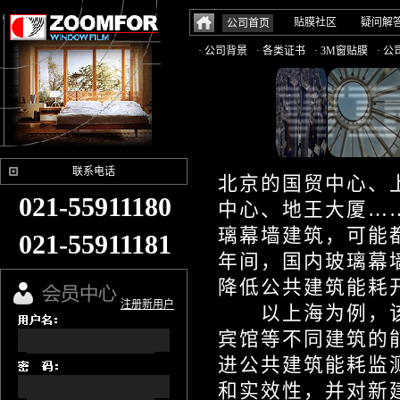
贴膜社区
疑问解
公司首页
· 公司背景
· 各类证书
· 3M窗贴膜
· 
联系电话
北京的国贸中心、
021-55911180
中心、地王大厦…
璃幕墙建筑，可能
021-55911181
年间，国内玻璃幕
降低公共建筑能耗
注册新用户
以上海为例，该市
宾馆等不同建筑的
进公共建筑能耗监
和实效性，并对新