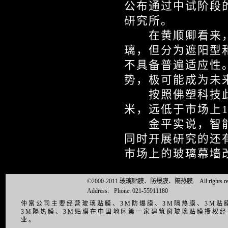
公布通过中试阶段
研究所。
在黄顺卿看来，目
璃，但分为遮阳型
不具备普遍适应性
势，极可能成为未
按照佛塑科技此前
米，远低于市场上10
金平实说，智能
同时开展研究的还
市场上的玻璃幕墙
©2000-2011 玻璃贴膜、防爆膜、隔热膜.
All right
Address:
Phone: 021-55911180
仲富公司主要经营玻璃贴膜、3M防爆膜、3M隔热膜、3M
3M隔热膜、3M贴膜在中国地区第一家建筑窗玻璃贴膜授权
业。