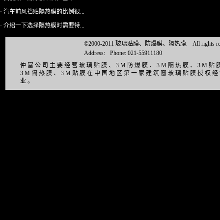
· 汽车前风挡贴隔热膜的比例很...
· 介绍一下选择隔热膜时需要特...
©2000-2011 玻璃贴膜、防爆膜、隔热膜.
All right
Address:
Phone: 021-55911180
仲富公司主要经营玻璃贴膜、3M防爆膜、3M隔热膜、3M
3M隔热膜、3M贴膜在中国地区第一家建筑窗玻璃贴膜授权
业。