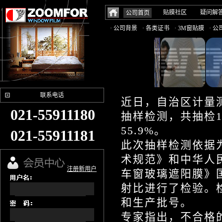
贴膜社区
疑问解
公司首页
· 公司背景
· 各类证书
· 3M窗贴膜
· 
联系电话
近日，自治区计量
021-55911180
抽样检测，共抽检1
55.9%。
021-55911181
此次抽样检测依据为
术规范》和中华人民共
注册新用户
车窗玻璃遮阳膜》
射比进行了检验。
和生产批号。
专家指出，不合格