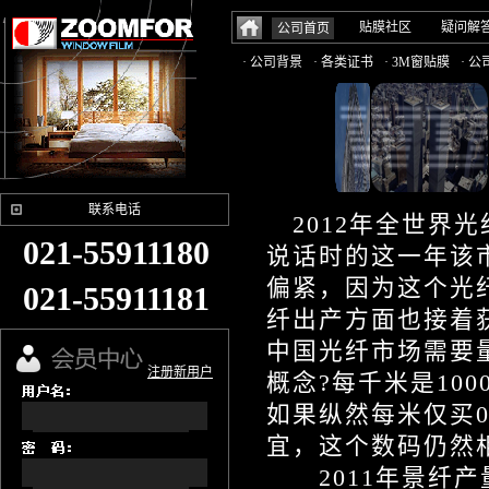
贴膜社区
疑问解
公司首页
· 公司背景
· 各类证书
· 3M窗贴膜
· 
联系电话
2012年全世界
021-55911180
说话时的这一年该
偏紧，因为这个光
021-55911181
纤出产方面也接着
中国光纤市场需要量
注册新用户
概念?每千米是10
如果纵然每米仅买
宜，这个数码仍然
2011年景纤产量