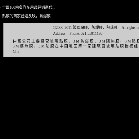
· 全国100余名汽车用品经销商代...
· 贴膜的商家普遍反映，防爆膜...
©2000-2011 玻璃贴膜、防爆膜、隔热膜.
All right
Address:
Phone: 021-55911180
仲富公司主要经营玻璃贴膜、3M防爆膜、3M隔热膜、3M
3M隔热膜、3M贴膜在中国地区第一家建筑窗玻璃贴膜授权
业。