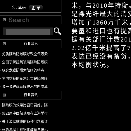
米，与2010年持
忘记密码
是裸光纤最大的消费
增加了1360万千
要量和进口也有提
据有关部门计数20
行业资讯
2.02亿千米提高
· 劣质隔热防爆膜导致空气污染...
表达已经没有备货
· 全面了解建筑玻璃隔热防爆膜...
本均衡状况。
· 探究龙膜防爆太阳膜的特点
· 室内盆栽的花木死亡是隔热膜...
· 说一说玻璃贴膜技术的四次革...
行业资讯
· 隔热膜的效果比窗帘要好，隔...
· 第22届中国玻璃展在上海举行
· 关于玻璃贴膜的各种问题和详...
· 建筑幕墙工程钢化玻璃自爆机...