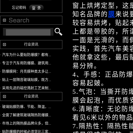
窗上烘烤定型，这
忘记密码
知名品牌的
膜
来说
较容易烘烤，贴起
上都是带胶的，所
一面是光滑的，而
行业资讯
实践，首先汽车美
· 汽车为什么要贴防爆膜？都有...
他就拿这些，最后
· 专注于汽车用防爆膜、建筑用...
易分辨。
· 防爆膜网：月亮膜种类太多让...
4、手感：正品防
· 贴上一层隔音玻璃贴膜，既方...
容易起皴。
· 采用先进的磁控溅射工艺来制...
5.气泡：当撕开
行业资讯
膜会起泡，而优质
· 玻璃贴膜防爆、节能、降温，...
6.清晰度：无论
· 全面了解建筑玻璃隔热防爆膜...
看见6米以外的物
· 市场上的隔热膜品牌众多，但...
7.隔热性：隔热
· 贴防爆膜的时候必须货比三家...