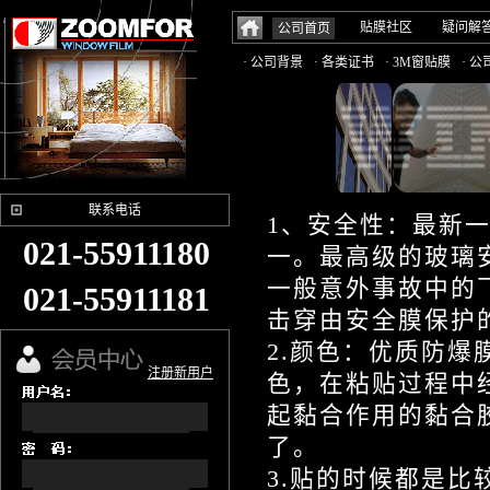
贴膜社区
疑问解
公司首页
· 公司背景
· 各类证书
· 3M窗贴膜
· 
联系电话
1、安全性：最新
021-55911180
一。最高级的玻璃
一般意外事故中的
021-55911181
击穿由安全膜保护
2.颜色：优质防
注册新用户
色，在粘贴过程中
起黏合作用的黏合
了。
3.贴的时候都是