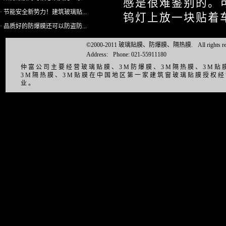
感是很难鉴别的。
· 节能安全新势力！建筑玻璃贴...
钨灯上放一块贴着
· 品质好的防爆膜还可以防盗防...
©2000-2011 玻璃贴膜、防爆膜、隔热膜.
All right
Address:
Phone: 021-55911180
仲富公司主要经营玻璃贴膜、3M防爆膜、3M隔热膜、3M
3M隔热膜、3M贴膜在中国地区第一家建筑窗玻璃贴膜授权
业。