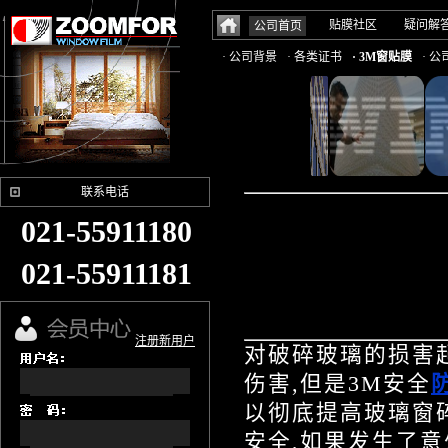
贴膜社区
疑问解
公司首页
· 公司背景
· 各类证书
· 3M窗贴膜
· 
联系电话
021-55911180
021-55911181
注册新用户
对破碎玻璃的损害
伤害,但是3M
安全
以彻底提高玻璃窗
安全,如果发生了