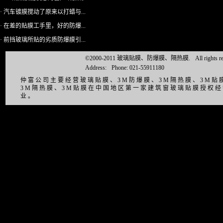
· 汽车镀膜搅动了原来以打蜡与...
· 在差的贴膜工手里，好的防爆...
· 前挡玻璃所贴的劣质防爆膜引...
©2000-2011 玻璃贴膜、防爆膜、隔热膜.
All right
Address:
Phone: 021-55911180
仲富公司主要经营玻璃贴膜、3M防爆膜、3M隔热膜、3M
3M隔热膜、3M贴膜在中国地区第一家建筑窗玻璃贴膜授权
业。