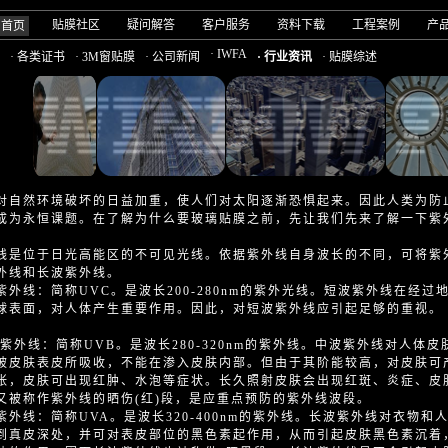
贴膜社区
疑问解答
客户服务
资料下载
工程案例
产
司首页
· IWFA
· 各类证书
· 3M窗贴膜
· 公司新闻
· 行业资讯
· 贴膜综述
对自然环境破坏的日益加重，使人们对太阳逐渐恐惧起来。因此人类为防
成为永恒课题。在了解为什么要玻璃贴膜之前，先让我们先来了解一下紫
线是位于日光高能区的不可见光线。依据紫外线自身波长的不同，可将紫
外线和长波紫外线。
紫外线：简称UVC。是波长200-280nm的紫外光线。短波紫外线在经
球表面，对人体产生重要作用。因此，对短波紫外线应引起足够的重视。
紫外线：简称UVB。是波长280-320nm的紫外线。中波紫外线对人体
被皮肤表皮所吸收，不能在渗入皮肤内部。但由于其阶能较高，对皮肤可
张，皮肤可出现红肿、水泡等症状。长久照射皮肤会出现红斑、炎症、皮
又被称作紫外线的晒伤(红)段，是应重点预防的紫外线波段。
紫外线：简称UVA。是波长320-400nm的紫外线。长波紫外线对衣物
到真皮深处，并可对表皮部位的黑色素起作用，从而引起皮肤黑色素沉着