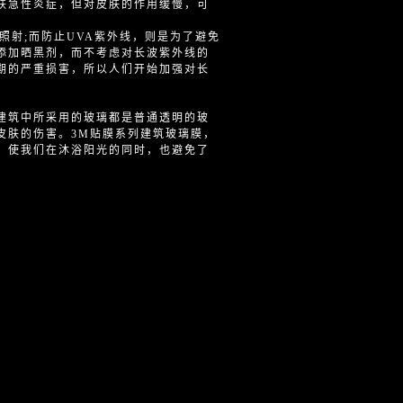
肤急性炎症，但对皮肤的作用缓慢，可
照射;而防止UVA紫外线，则是为了避免
添加晒黑剂，而不考虑对长波紫外线的
期的严重损害，所以人们开始加强对长
建筑中所采用的玻璃都是普通透明的玻
皮肤的伤害。3M贴膜系列建筑玻璃膜，
。使我们在沐浴阳光的同时，也避免了