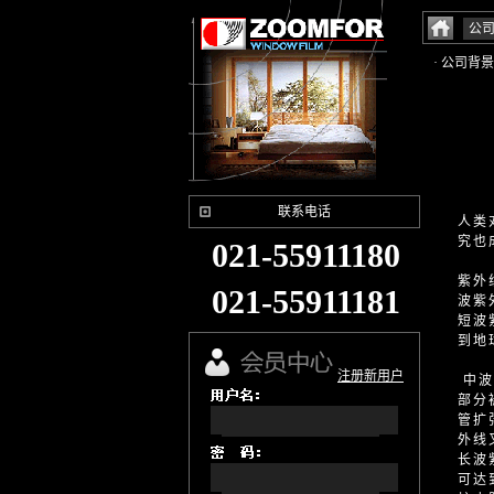
公
· 公司背景
联系电话
人类
究也
021-55911180
紫外
021-55911181
波紫
短波
到地
注册新用户
中波
部分
管扩
外线
长波
可达