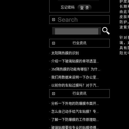
护皮
长期
忘记密码
由此
皮肤
防护
波紫
针对
璃，
行业资讯
具有
· 太阳隔热膜的识别
阳光
· 介绍一下玻璃贴膜的单项透湿...
· 3M隔热膜的功能有哪些？为什...
· 我们用数据来说明一下办公室...
· 以前你的车贴过膜吗？对于汽...
行业资讯
· 分析一下外地的防爆膜市面开...
· 怎么自己动手给汽车贴膜？专...
· 了解一下防爆膜的工作原理助...
· 玻璃贴膜要找专业的贴膜师傅...