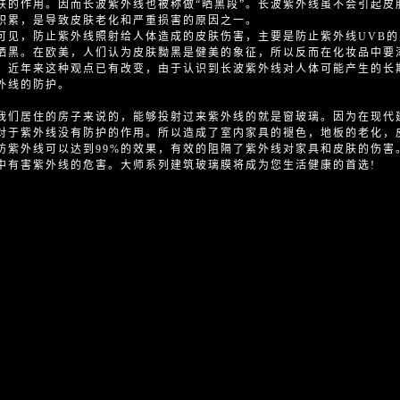
肤的作用。因而长波紫外线也被称做“晒黑段”。长波紫外线虽不会引起皮
积累，是导致皮肤老化和严重损害的原因之一。
可见，防止紫外线照射给人体造成的皮肤伤害，主要是防止紫外线UVB的
晒黑。在欧美，人们认为皮肤黝黑是健美的象征，所以反而在化妆品中要
。近年来这种观点已有改变，由于认识到长波紫外线对人体可能产生的长
外线的防护。
我们居住的房子来说的，能够投射过来紫外线的就是窗玻璃。因为在现代
对于紫外线没有防护的作用。所以造成了室内家具的褪色，地板的老化，
防紫外线可以达到99%的效果，有效的阻隔了紫外线对家具和皮肤的伤害
中有害紫外线的危害。大师系列建筑玻璃膜将成为您生活健康的首选!