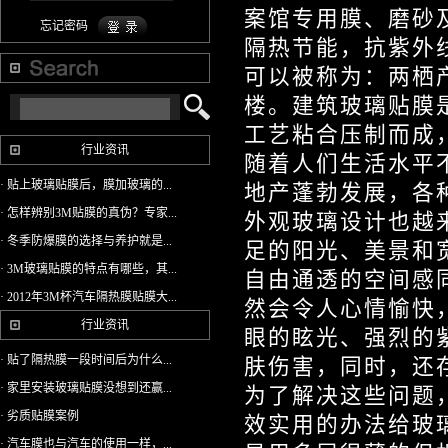
案馆专用膜、磨砂
忘记密码
隔热节能，抗紫外
可以被称为：两栖
楼。建筑玻璃贴膜
工艺粘合压制而成
行业资讯
随着人们生活水平
· 贴上玻璃贴膜后，膜加玻璃的...
地产蓬勃发展，各
· 怎样辨别3M贴膜的真伪？专家...
外观玻璃设计也越
· 冬季防爆膜的选择与养护就是...
足的阳光、美景和
· 3M玻璃贴膜的特点有哪些，其...
自由通透的空间感
· 2012年3M杯汽车隔热膜贴膜大...
然会令人心情愉快
行业资讯
眼的眩光、强烈的
· 贴了隔热膜一段时间后为什么...
肤伤害，同时，还
· 家里安装玻璃贴膜没想到还赢...
为了解决这些问题
· 劣质贴膜案例
效实用的办法给玻
· 汽车膜也与汽车的使用一样，...