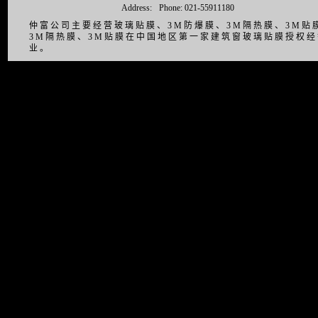
Address:
Phone: 021-55911180
仲富公司主要经营玻璃贴膜、3M防爆膜、3M隔热膜、3M
3M隔热膜、3M贴膜在中国地区第一家建筑窗玻璃贴膜授权
业。