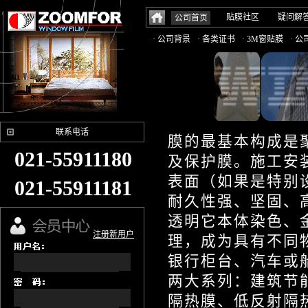
贴膜社区
疑问解
公司首页
· 公司背景
· 各类证书
· 3M窗贴膜
· 
联系电话
膜的最基本构成是
021-55911180
及保护膜。施工安
表面（如果是特别
021-55911181
耐久性强、坚固、
透明它本体染色、
注册新用户
理，成为具有不同
银行柜台、汽车或
两大系列：建筑节
隔热膜、低反射隔