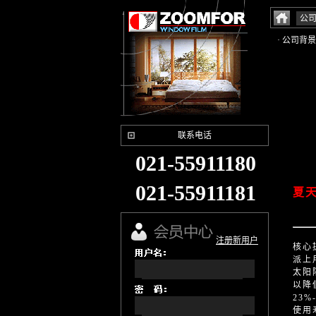
公
· 公司背景
联系电话
021-55911180
021-55911181
夏
注册新用户
核心
派上
太阳
以降
23
使用