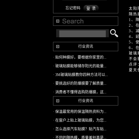
忘记密码
太阳
隔热
1、
2、
3、
4、
5、
行业资讯
6、
玻璃
· 贴何种膜好，要根据你家里的...
不会
点评
· 玻璃贴膜能够储存阳光的能量...
夏天
· 3M玻璃贴膜教你四种方法可以...
· 要挑选好的防爆膜要了解质量...
· 消费者不懂得选购防爆膜，这...
行业资讯
· 保温最常用的保温隔热资料为...
· 在窗户上贴上玻璃贴膜，为您...
· 怎么选择汽车贴膜？贴汽车贴...
· 不同的隔热膜，质量差别真是...