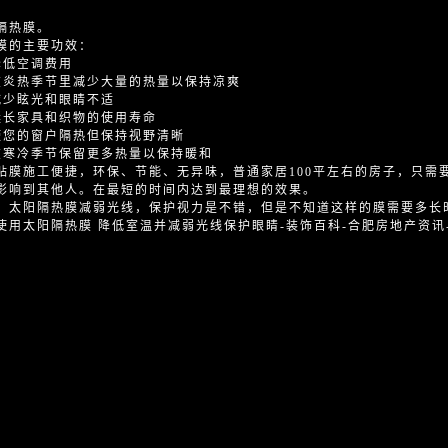
隔热膜。
膜的主要功效：
降低空调费用
在炎热季节里减少大量的热量以保持凉爽
减少眩光和眼睛不适
延长家具和织物的使用寿命
使您的窗户隔热但保持视野清晰
在寒冷季节保留更多热量以保持暖和
贴膜施工便捷，环保、节能、无异味，普通家居100平左右的房子，只需要
影响到其他人。在最短的时间内达到最理想的效果。
：太阳隔热膜减弱光线，保护视力是不错，但是不知道这样的膜需要多长
使用太阳隔热膜 降低室温并减弱光线保护眼睛-装饰百科-合肥房地产资讯