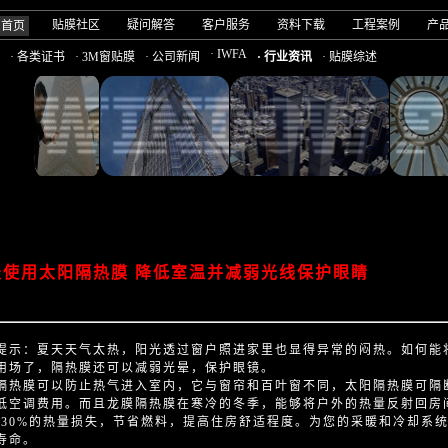
贴膜社区
疑问解答
客户服务
资料下载
工程案例
产
司首页
· IWFA
· 各类证书
· 3M窗贴膜
· 公司新闻
· 行业资讯
· 贴膜综述
天使用太阳隔热膜 降低室温并减弱光线保护眼睛
提示：夏天天气太热，阳光透过窗户照进家里也显得异常的闷热。如何能
用场了，隔热膜还可以减弱光晕，保护眼镜。
隔热膜可以防止热气进入室内，它与窗帘和百叶窗不同，太阳隔热膜可隔断穿
低空调费用。而且龙膜隔热膜在寒冷的冬季，能够将户外的热量反射回房
%-30%的热量损失，节省燃料，提高住房舒适程度。为您的采暖和冷却系
寿命。