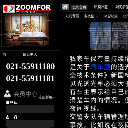
贴膜社区
疑问解
公司首页
· 公司背景
· 各类证书
· 3M窗贴膜
· 
联系电话
私家车保有量持续
021-55911180
是关于
汽车膜
的透
全技术条件》新国
021-55911181
见光透光率必须大于
有车主表示给自己
注册新用户
清楚车内的情况。
夜间视线。
交警支队车辆管理
事故，比如说在夜