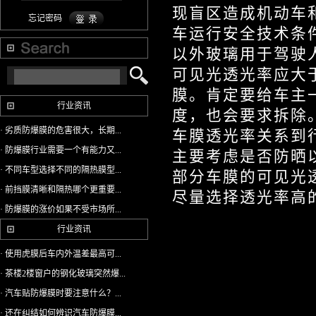
现盲区造成机动车
忘记密码
车运行安全技术条
以外玻璃用于驾驶
可见光透光率应大
膜。肯定要给车主
行业资讯
度，也会要求拆除
· 劣质防爆膜的危害很大，长期...
车膜透光率关系到
· 防爆膜行业需要一个有能力又...
主要考虑是否防晒
· 不同车型选择不同的隔热膜型...
部分车膜的可见光
· 前挡膜清晰和隔热哪个更重要...
尽量选择透光率高
· 防爆膜的涨价如果不受市场所...
行业资讯
· 使用虎膜后车内外温差最高可...
· 茶楼2楼窗户的钢化玻璃突然爆...
· 汽车贴防爆膜时要注意什么？...
· 还在纠结如何辨识汽车防爆膜...