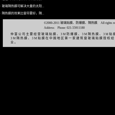
· 玻璃隔热膜可解决大量的太阳...
· 隔热膜的效果比窗帘要好，隔...
©2000-2011 玻璃贴膜、防爆膜、隔热膜.
All right
Address:
Phone: 021-55911180
仲富公司主要经营玻璃贴膜、3M防爆膜、3M隔热膜、3M
3M隔热膜、3M贴膜在中国地区第一家建筑窗玻璃贴膜授权
业。