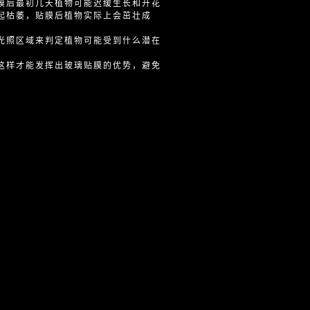
膜后最初几天植物可能迟缓生长和开花
起枯萎，贴膜后植物实际上会茁壮成
光照区域来判定植物可能受到什么潜在
这样才能发挥出玻璃贴膜的优势，避免