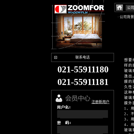
公
· 公司背景
联系电话
想要
样的
021-55911180
玻璃
逸出
021-55911181
膜的
久性
这种
玻璃
注册新用户
膜外
1、
2、
3、
4、
玻璃