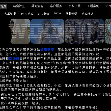
贴膜社区
疑问解答
客户服务
资料下载
工程案例
产
司首页
· IWFA
· 各类证书
· 3M窗贴膜
· 公司新闻
· 行业资讯
· 贴膜综述
给办公室或者是家居装饰贴
玻璃贴膜
，那么就要了解到玻璃贴膜的一些知
膜，怎么贴，贴膜后如何清洁保养，这些都是我们需要知道的知识。
贴膜和
防爆膜
最好不要贴在塑料产品上面，如丙烯酸或聚碳酸酯窗户，这
。来自太阳的热辐射和可见光引起“气体逸出”会使化学材料松弛或使塑料
胶系统，并引起塑料和玻璃贴膜间起泡。还有一点值得注意的是，许多玻
沾结，如果这样，膜就必须撕掉，但是会损坏塑料的表面，所以最好不要
材质制作的特殊玻璃贴膜。
贴膜后的清洗方法：
面的防划伤层用于防止对膜的损伤。不过，在清洗玻璃表面时必须小心谨
用常用的家用玻璃清洁液或简单的肥皂水。
不要使用任何含有研磨剂的材料，如：小苏打等、要注意不要使用有可能
用干净的软的毛巾或人造海绵沾清洁液。
用软布或橡胶刮板擦干玻璃。
贴膜后会不会对室内的植物造成不良影响，使植物不能正常生长？