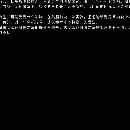
而言，使用玻璃贴膜对于大部分室内植物来说，没有任何不利的影响。贴
节自身。某种情况下，植物的生长是连续不断的，长时间的阳光直射会引
的生长可能受到什么影响，在贴膜前做一次实验，把植物移到房间内较少
。另外，对一些奇花异草，建议参考本地植物园的做法。
贴膜要知道贴膜之后的好处有哪些，也要知道贴膜之后需要注意的事项，
的不便。