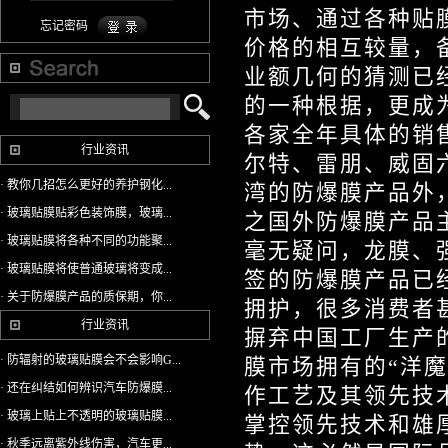
市场、通过各种贴
忘记密码
价格的相互较量，
业额几何的猜测已
的一种根据，更成
各家全年具体的销
行业资讯
尔特、雷朋、威固
· 教你几招怎么更好的养护钢化...
湾的防爆膜产品外
· 玻璃贴膜贴彩色装饰膜，玻璃...
之国外防爆膜产品
· 玻璃贴膜将各种不同的功能聚...
毫无疑问，龙膜、
· 玻璃贴膜将使普通玻璃将变成...
签的防爆膜产品已
· 关于防爆膜产品的质保期，你...
拥护，很多消费者
行业资讯
摒弃中国工厂生产
· 防辐射的玻璃贴膜会不会影响G...
膜市场拥有的“洋
· 还在纠结如何辨识汽车防爆膜...
作工艺及其领先技
· 玻璃上贴上不透明的玻璃贴膜...
掌控领先技术和雄
· 秋季远离紫外线伤害，汽车更...