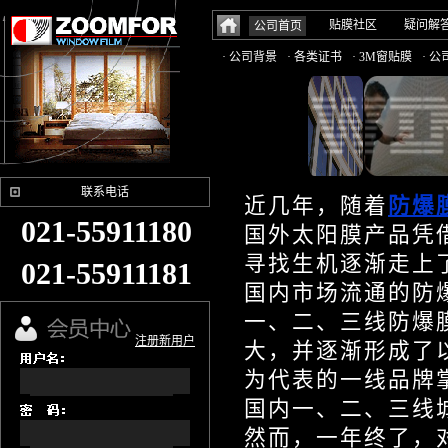
贴膜社区
疑问解
公司首页
· 公司背景
· 各类证书
· 3M窗贴膜
· 
联系电话
近几年，随着
防爆
021-55911180
国外太阳膜产品凭
寻找生机逐渐走上
021-55911181
国内市场流通的防
一、二、三线防爆
注册新用户
大，并逐渐形成了
为代表的一线品牌
国内一、二、三线
然而，一年终了，