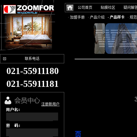
公司首页
贴膜社区
疑问解
· 加盟手册
· 产品介绍
· 产品样卡
· 规
联系电话
021-55911180
021-55911181
注册新用户
页